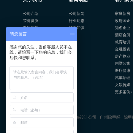
公司介绍
公司新闻
家庭新房
荣誉资质
行业动态
政府国企
发展历程
环保知识
知名企业
请您留言
媒体报道
酒店会所
在线留言
教育培训
感谢您的关注，当前客服人员不在
联系我们
金融投资
线，请填写一下您的信息，我们会
房产物业
尽快和您联系。
别墅公寓
医疗健康
汽车治理
文娱传媒
更多案例>
友情链接：
西安甲醛治理
装修设计公司
广州除甲醛
除甲